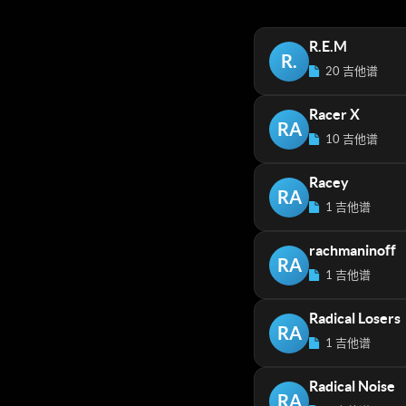
R.E.M
R.
20 吉他谱
Racer X
RA
10 吉他谱
Racey
RA
1 吉他谱
rachmaninoff
RA
1 吉他谱
Radical Losers
RA
1 吉他谱
Radical Noise
RA