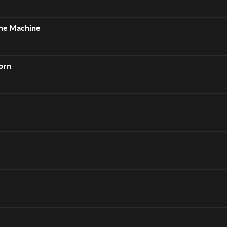
The Machine
orn