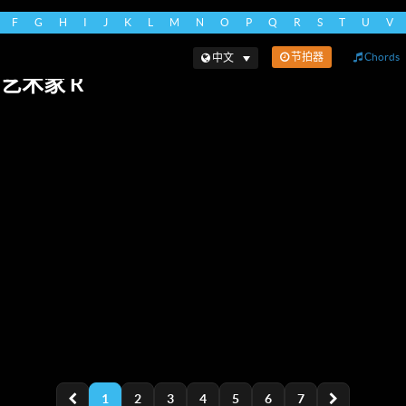
F
G
H
I
J
K
L
M
N
O
P
Q
R
S
T
U
V
节拍器
Chords
中文
艺术家 R
1
2
3
4
5
6
7