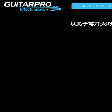
0-9
A
B
C
D
E
以此字母开头的