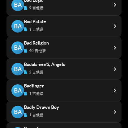
Bad Logic
BA
9 吉他谱
Bad Patate
BA
1 吉他谱
Bad Religion
BA
40 吉他谱
Badalamenti, Angelo
BA
2 吉他谱
Badfinger
BA
1 吉他谱
Badly Drawn Boy
BA
1 吉他谱