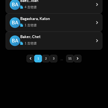
Baez, Joan
BA
4 吉他谱
Bagaskara, Katon
BA
1 吉他谱
Baker, Chet
BA
1 吉他谱
1
2
3
…
11