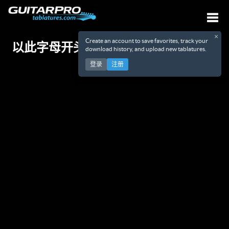
×
Create an account to save favorites, track your
以此字母开头的艺术家 B
切换
download history, and upload new tablatures.
登录
注册