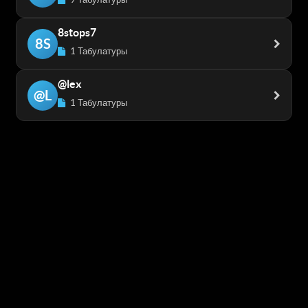
8stops7
8S
1 Табулатуры
@lex
@L
1 Табулатуры