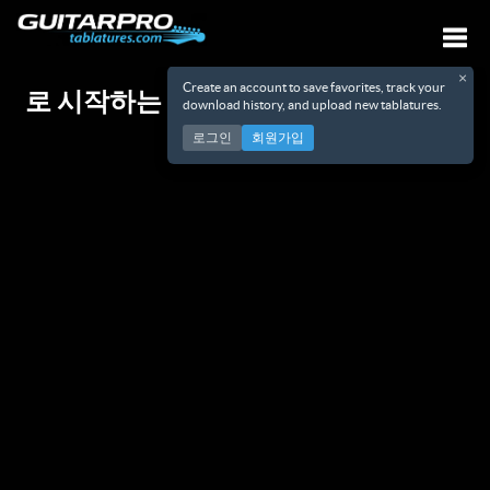
×
Create an account to save favorites, track your
로 시작하는 아티스트 0-9
내비
download history, and upload new tablatures.
로그인
회원가입