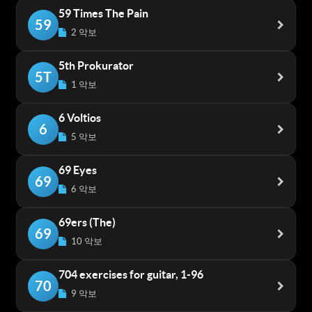
59 Times The Pain
59
2 악보
5th Prokurator
5T
1 악보
6 Voltios
6
5 악보
69 Eyes
69
6 악보
69ers (The)
69
10 악보
704 exercises for guitar, 1-96
70
9 악보