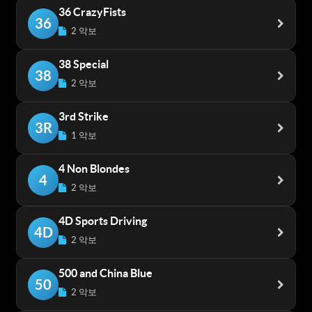
36 CrazyFists
36
2 악보
38 Special
38
2 악보
3rd Strike
3R
1 악보
4 Non Blondes
4
2 악보
4D Sports Driving
4D
2 악보
500 and China Blue
50
2 악보