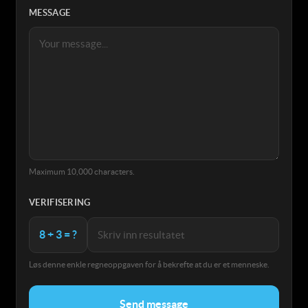
MESSAGE
Maximum 10,000 characters.
VERIFISERING
8 + 3 = ?
Løs denne enkle regneoppgaven for å bekrefte at du er et menneske.
Send message