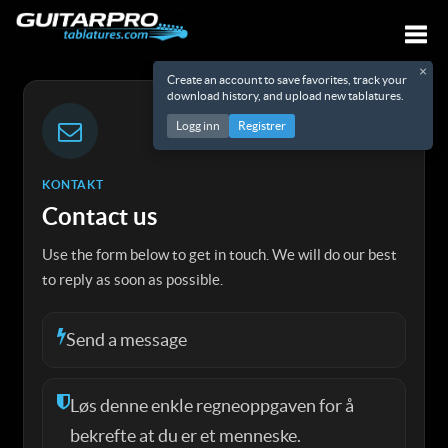
×
Create an account to save favorites, track your
Veks
download history, and upload new tablatures.
Logg inn
Registrer
KONTAKT
Contact us
Use the form below to get in touch. We will do our best
to reply as soon as possible.
Send a message
Løs denne enkle regneoppgaven for å
bekrefte at du er et menneske.