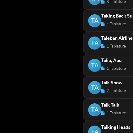
8 Tablature
Taking Back S
TA
4 Tablature
Taleban Airline
TA
1 Tablature
Talib, Abu
TA
1 Tablature
Talk Show
TA
2 Tablature
Talk Talk
TA
1 Tablature
Talking Heads
TA