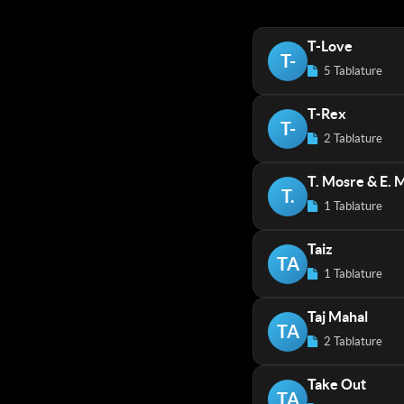
T-Love
T-
5 Tablature
T-Rex
T-
2 Tablature
T. Mosre & E.
T.
1 Tablature
Taiz
TA
1 Tablature
Taj Mahal
TA
2 Tablature
Take Out
TA