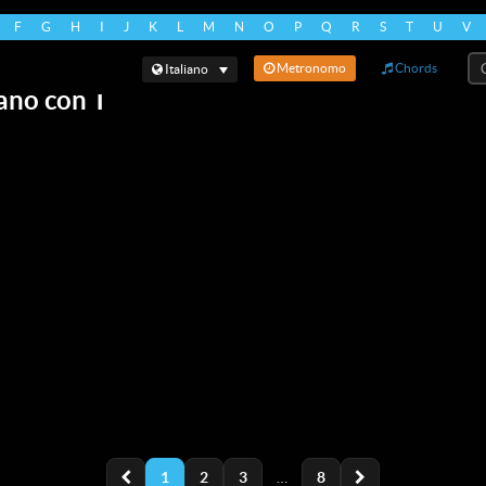
F
G
H
I
J
K
L
M
N
O
P
Q
R
S
T
U
V
Cer
Metronomo
Chords
Italiano
iano con T
1
2
3
…
8