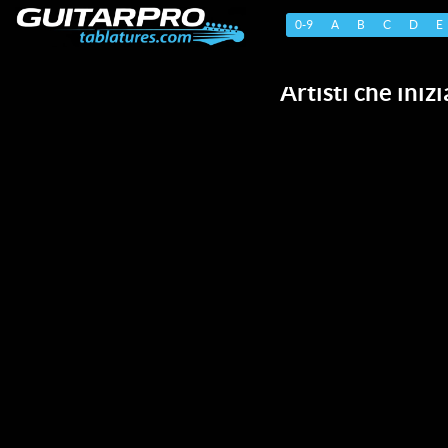
0-9
A
B
C
D
E
Artisti che iniz