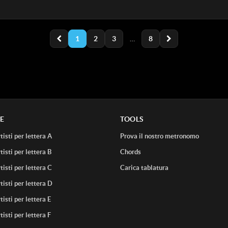
1
2
3
…
8
E
TOOLS
tisti per lettera A
Prova il nostro metronomo
tisti per lettera B
Chords
tisti per lettera C
Carica tablatura
tisti per lettera D
tisti per lettera E
tisti per lettera F