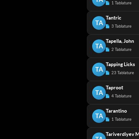
1 Tablature
Tantric
TA
3 Tablature
Tapella, John
TA
2 Tablature
Tapping Licks
TA
23 Tablature
Taproot
TA
4 Tablature
Tarantino
TA
1 Tablature
Tariverdiyev M