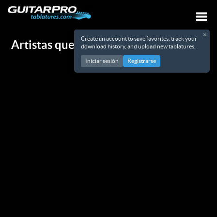
×
Create an account to save favorites, track your
Artistas que empiezan con O
Alte
download history, and upload new tablatures.
Iniciar sesión
Registrarse